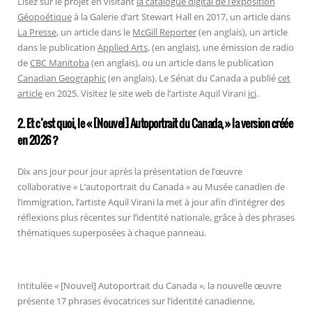
Lisez sur le projet en visitant
la catalogue digital de l’exposition
Géopoétique
à la Galerie d’art Stewart Hall en 2017, un article dans
La Presse
, un article dans le
McGill Reporter
(en anglais), un article
dans le publication
Applied Arts
, (en anglais), une émission de radio
de
CBC Manitoba
(en anglais), ou un article dans le publication
Canadian Geographic
(en anglais). Le Sénat du Canada a publié
cet
article
en 2025. Visitez le site web de l’artiste Aquil Virani
ici
.
2. Et c’est quoi, le « [Nouvel] Autoportrait du Canada, » la version créée
en 2026 ?
Dix ans jour pour jour après la présentation de l’œuvre
collaborative « L’autoportrait du Canada » au Musée canadien de
l’immigration, l’artiste Aquil Virani la met à jour afin d’intégrer des
réflexions plus récentes sur l’identité nationale, grâce à des phrases
thématiques superposées à chaque panneau.
Intitulée « [Nouvel] Autoportrait du Canada », la nouvelle œuvre
présente 17 phrases évocatrices sur l’identité canadienne,