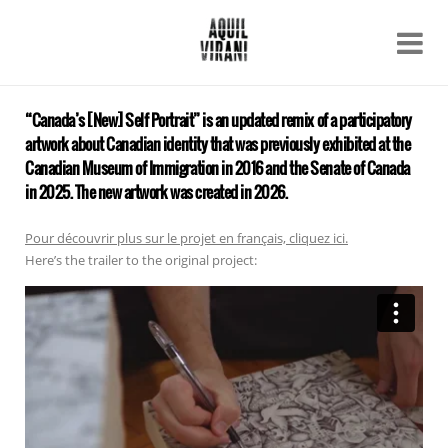
Name
Recent work
About
“Canada’s [New] Self Portrait” is an updated remix of a participatory
Email
artwork about Canadian identity that was previously exhibited at the
Archive
Canadian Museum of Immigration in 2016 and the Senate of Canada
Contact
in 2025. The new artwork was created in 2026.
Pour découvrir plus sur le projet en français, cliquez ici.
Here’s the trailer to the original project: