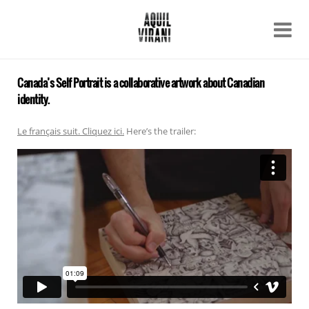
Name
Recent work
About
Canada’s Self Portrait is a collaborative artwork about Canadian
Email
identity.
Archive
Contact
Le français suit. Cliquez ici.
Here’s the trailer: