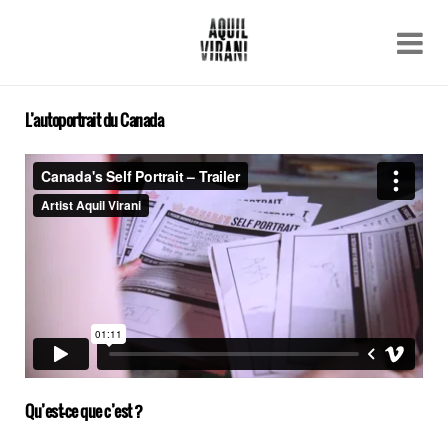
Name
Recent work
About
L’autoportrait du Canada
Email
Archive
Contact
Qu’est-ce que c’est ?